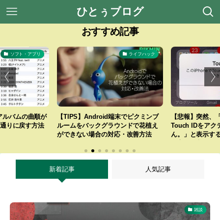
ひとぅブログ
おすすめ記事
ソフト・アプリ
ライフハック
sでアルバムの曲順が
【TIPS】Android端末でピクミンブ
【悲報】突然、「こ
通りに戻す方法
ルームをバックグラウンドで花植え
Touch IDを
ができない場合の対応・改善方法
ん。」と表示す
理交換が必要な深刻
新着記事
人気記事
雑談