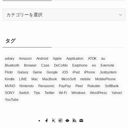
カ
テ
ゴ
リ
ー
タグ
adiary
Amazon
Android
Apple
Application
ATOK
au
Bluetooth
Browser
Case
DoCoMo
Earphone
eo
Evernote
Flickr
Galaxy
Game
Google
iOS
iPad
iPhone
Justsystem
Kindle
LINE
Mac
MacBook
MicroSoft
mobile
MobilePhone
MVNO
Nintendo
Panasonic
PayPay
Pixel
Rakuten
SoftBank
SONY
Switch
Tips
Twitter
Wi-Fi
Windows
WordPress
Yahoo!
YouTube