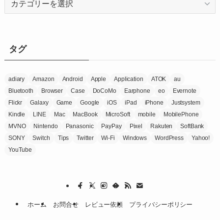
テ
ゴ
リ
ー
タグ
adiary
Amazon
Android
Apple
Application
ATOK
au
Bluetooth
Browser
Case
DoCoMo
Earphone
eo
Evernote
Flickr
Galaxy
Game
Google
iOS
iPad
iPhone
Justsystem
Kindle
LINE
Mac
MacBook
MicroSoft
mobile
MobilePhone
MVNO
Nintendo
Panasonic
PayPay
Pixel
Rakuten
SoftBank
SONY
Switch
Tips
Twitter
Wi-Fi
Windows
WordPress
Yahoo!
YouTube
ホーム
お問合せ
レビュー依頼
プライバシーポリシー