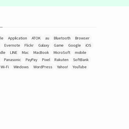
le
Application
ATOK
au
Bluetooth
Browser
Evernote
Flickr
Galaxy
Game
Google
iOS
ndle
LINE
Mac
MacBook
MicroSoft
mobile
Panasonic
PayPay
Pixel
Rakuten
SoftBank
Wi-Fi
Windows
WordPress
Yahoo!
YouTube