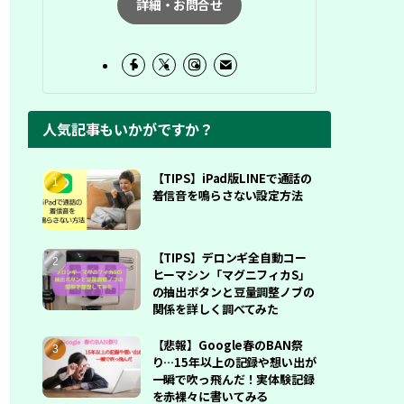
詳細・お問合せ
人気記事もいかがですか？
【TIPS】iPad版LINEで通話の
着信音を鳴らさない設定方法
【TIPS】デロンギ全自動コー
ヒーマシン「マグニフィカS」
の抽出ボタンと豆量調整ノブの
関係を詳しく調べてみた
【悲報】Google春のBAN祭
り…15年以上の記録や想い出が
一瞬で吹っ飛んだ！実体験記録
を赤裸々に書いてみる