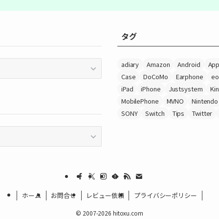
タグ
adiary
Amazon
Android
App
Case
DoCoMo
Earphone
eo
iPad
iPhone
Justsystem
Ki
MobilePhone
MVNO
Nintendo
SONY
Switch
Tips
Twitter
ホーム
お問合せ
レビュー依頼
プライバシーポリシー
©
2007-2026 hitoxu.com