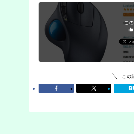
この
この