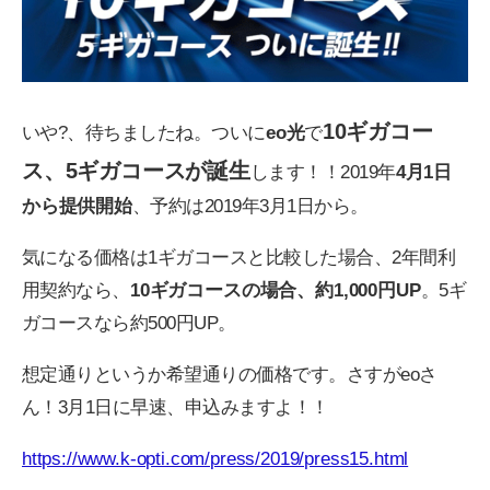
10ギガコー
いや?、待ちましたね。ついに
eo光
で
ス、5ギガコースが誕生
します！！2019年
4月1日
から提供開始
、予約は2019年3月1日から。
気になる価格は1ギガコースと比較した場合、2年間利
用契約なら、
10ギガコースの場合、約1,000円UP
。5ギ
ガコースなら約500円UP。
想定通りというか希望通りの価格です。さすがeoさ
ん！3月1日に早速、申込みますよ！！
https://www.k-opti.com/press/2019/press15.html