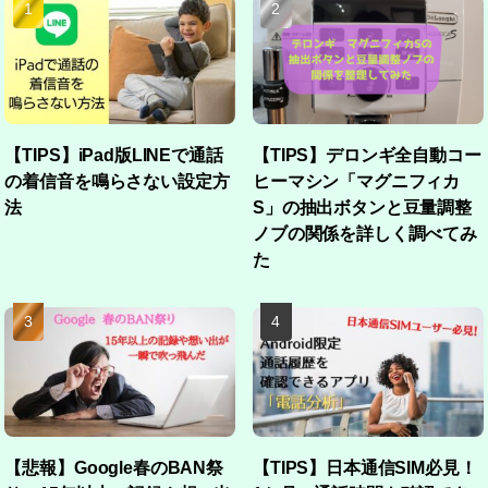
【TIPS】iPad版LINEで通話
【TIPS】デロンギ全自動コー
の着信音を鳴らさない設定方
ヒーマシン「マグニフィカ
法
S」の抽出ボタンと豆量調整
ノブの関係を詳しく調べてみ
た
【悲報】Google春のBAN祭
【TIPS】日本通信SIM必見！