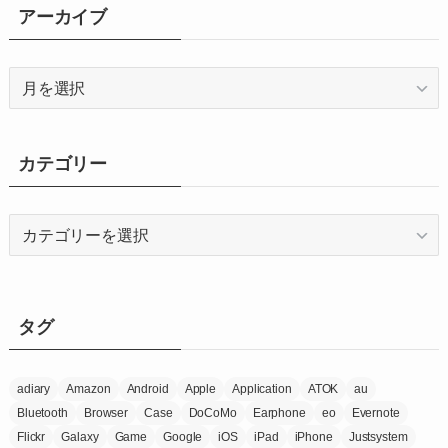
アーカイブ
ア
ー
カ
イ
カテゴリー
ブ
カ
テ
ゴ
リ
ー
タグ
adiary
Amazon
Android
Apple
Application
ATOK
au
Bluetooth
Browser
Case
DoCoMo
Earphone
eo
Evernote
Flickr
Galaxy
Game
Google
iOS
iPad
iPhone
Justsystem