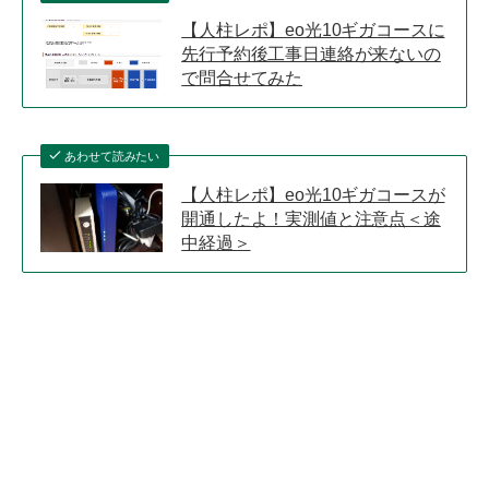
【人柱レポ】eo光10ギガコースに
先行予約後工事日連絡が来ないの
で問合せてみた
あわせて読みたい
【人柱レポ】eo光10ギガコースが
開通したよ！実測値と注意点＜途
中経過＞