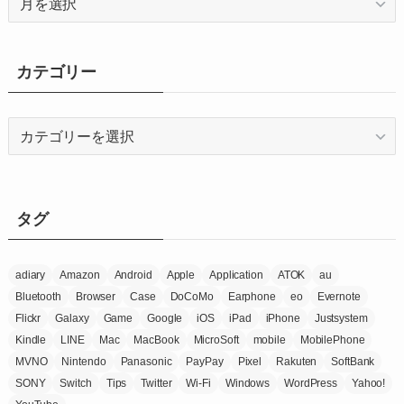
ー
カ
イ
カテゴリー
ブ
カ
テ
ゴ
リ
ー
タグ
adiary
Amazon
Android
Apple
Application
ATOK
au
Bluetooth
Browser
Case
DoCoMo
Earphone
eo
Evernote
Flickr
Galaxy
Game
Google
iOS
iPad
iPhone
Justsystem
Kindle
LINE
Mac
MacBook
MicroSoft
mobile
MobilePhone
MVNO
Nintendo
Panasonic
PayPay
Pixel
Rakuten
SoftBank
SONY
Switch
Tips
Twitter
Wi-Fi
Windows
WordPress
Yahoo!