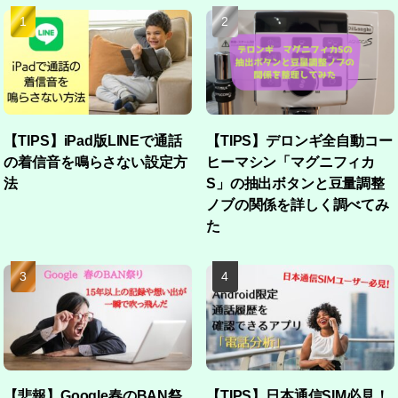
【TIPS】iPad版LINEで通話
【TIPS】デロンギ全自動コー
の着信音を鳴らさない設定方
ヒーマシン「マグニフィカ
法
S」の抽出ボタンと豆量調整
ノブの関係を詳しく調べてみ
た
【悲報】Google春のBAN祭
【TIPS】日本通信SIM必見！