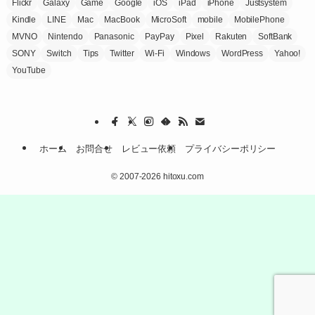
Flickr
Galaxy
Game
Google
iOS
iPad
iPhone
Justsystem
Kindle
LINE
Mac
MacBook
MicroSoft
mobile
MobilePhone
MVNO
Nintendo
Panasonic
PayPay
Pixel
Rakuten
SoftBank
SONY
Switch
Tips
Twitter
Wi-Fi
Windows
WordPress
Yahoo!
YouTube
ホーム
お問合せ
レビュー依頼
プライバシーポリシー
©
2007-2026 hitoxu.com