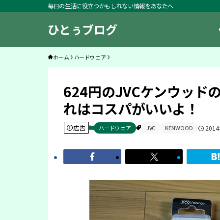
毎日の生活に役立つかもしれない情報をあなたへ
ひとぅブログ
ホーム
ハードウェア
624円のJVCケンウッ
れはコスパがいいよ！
広告
ハードウェア
JVC
KENWOOD
201