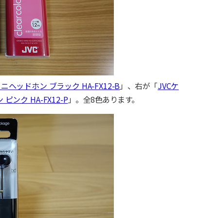
ニヘッドホン ブラック HA-FX12-B
」、右が「
JVCケ
ンク HA-FX12-P
」。全8色あります。