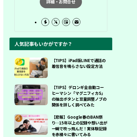
詳細・お問合せ
人気記事もいかがですか？
【TIPS】iPad版LINEで通話の
着信音を鳴らさない設定方法
【TIPS】デロンギ全自動コー
ヒーマシン「マグニフィカS」
の抽出ボタンと豆量調整ノブの
関係を詳しく調べてみた
【悲報】Google春のBAN祭
り…15年以上の記録や想い出が
一瞬で吹っ飛んだ！実体験記録
を赤裸々に書いてみる