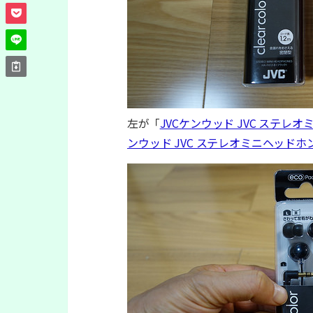
左が「
JVCケンウッド JVC ステレオミ
ンウッド JVC ステレオミニヘッドホン ピ