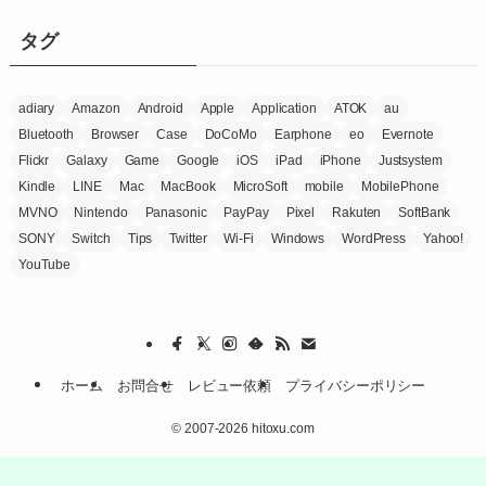
リ
ー
タグ
adiary
Amazon
Android
Apple
Application
ATOK
au
Bluetooth
Browser
Case
DoCoMo
Earphone
eo
Evernote
Flickr
Galaxy
Game
Google
iOS
iPad
iPhone
Justsystem
Kindle
LINE
Mac
MacBook
MicroSoft
mobile
MobilePhone
MVNO
Nintendo
Panasonic
PayPay
Pixel
Rakuten
SoftBank
SONY
Switch
Tips
Twitter
Wi-Fi
Windows
WordPress
Yahoo!
YouTube
ホーム
お問合せ
レビュー依頼
プライバシーポリシー
©
2007-2026 hitoxu.com