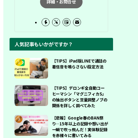
詳細・お問合せ
人気記事もいかがですか？
【TIPS】iPad版LINEで通話の
着信音を鳴らさない設定方法
【TIPS】デロンギ全自動コー
ヒーマシン「マグニフィカS」
の抽出ボタンと豆量調整ノブの
関係を詳しく調べてみた
【悲報】Google春のBAN祭
り…15年以上の記録や想い出が
一瞬で吹っ飛んだ！実体験記録
を赤裸々に書いてみる