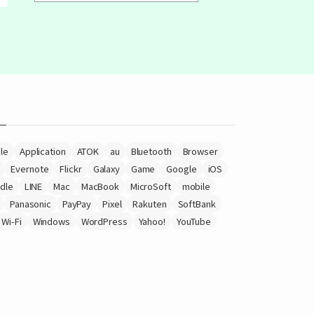
le
Application
ATOK
au
Bluetooth
Browser
Evernote
Flickr
Galaxy
Game
Google
iOS
ndle
LINE
Mac
MacBook
MicroSoft
mobile
Panasonic
PayPay
Pixel
Rakuten
SoftBank
Wi-Fi
Windows
WordPress
Yahoo!
YouTube