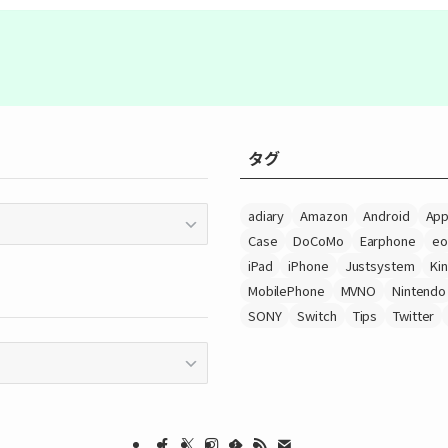
タグ
adiary
Amazon
Android
App
Case
DoCoMo
Earphone
eo
iPad
iPhone
Justsystem
Ki
MobilePhone
MVNO
Nintendo
SONY
Switch
Tips
Twitter