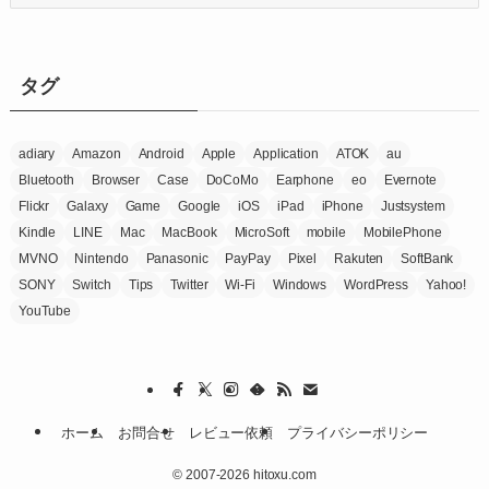
テ
ゴ
リ
ー
タグ
adiary
Amazon
Android
Apple
Application
ATOK
au
Bluetooth
Browser
Case
DoCoMo
Earphone
eo
Evernote
Flickr
Galaxy
Game
Google
iOS
iPad
iPhone
Justsystem
Kindle
LINE
Mac
MacBook
MicroSoft
mobile
MobilePhone
MVNO
Nintendo
Panasonic
PayPay
Pixel
Rakuten
SoftBank
SONY
Switch
Tips
Twitter
Wi-Fi
Windows
WordPress
Yahoo!
YouTube
ホーム
お問合せ
レビュー依頼
プライバシーポリシー
©
2007-2026 hitoxu.com