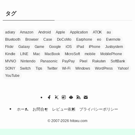
リ
ー
タグ
adiary
Amazon
Android
Apple
Application
ATOK
au
Bluetooth
Browser
Case
DoCoMo
Earphone
eo
Evernote
Flickr
Galaxy
Game
Google
iOS
iPad
iPhone
Justsystem
Kindle
LINE
Mac
MacBook
MicroSoft
mobile
MobilePhone
MVNO
Nintendo
Panasonic
PayPay
Pixel
Rakuten
SoftBank
SONY
Switch
Tips
Twitter
Wi-Fi
Windows
WordPress
Yahoo!
YouTube
ホーム
お問合せ
レビュー依頼
プライバシーポリシー
©
2007-2026 hitoxu.com