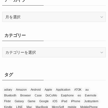
ア
ー
カ
イ
カテゴリー
ブ
カ
テ
ゴ
リ
ー
タグ
adiary
Amazon
Android
Apple
Application
ATOK
au
Bluetooth
Browser
Case
DoCoMo
Earphone
eo
Evernote
Flickr
Galaxy
Game
Google
iOS
iPad
iPhone
Justsystem
Kindle
LINE
Mac
MacBook
MicroSoft
mobile
MobilePhone