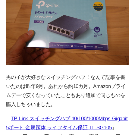
男の子が大好きなスイッチングハブ！なんて記事を書
いたのは昨年9月。あれから約10カ月。Amazonプライ
ムデーで安くなっていたこともあり追加で同じものを
購入しちゃいました。
「
TP-Link スイッチングハブ 10/100/1000Mbps Gigabit
5ポート 金属筺体 ライフタイム保証 TL-SG105
」