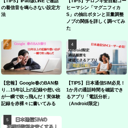
【TIPS】iPad版LINEで通話
【TIPS】デロンギ全自動コー
の着信音を鳴らさない設定方
ヒーマシン「マグニフィカ
法
S」の抽出ボタンと豆量調整
ノブの関係を詳しく調べてみ
た
【悲報】Google春のBAN祭
【TIPS】日本通信SIM必見！
り…15年以上の記録や想い出
1か月の通話時間を確認でき
が一瞬で吹っ飛んだ！実体験
るアプリ「電話分析」
記録を赤裸々に書いてみる
（Android限定）