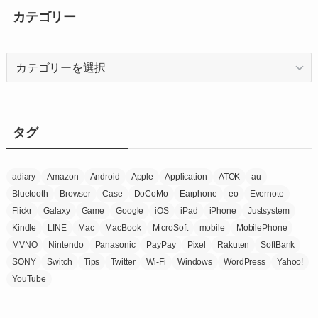
イ
カテゴリー
ブ
カ
テ
ゴ
リ
ー
タグ
adiary
Amazon
Android
Apple
Application
ATOK
au
Bluetooth
Browser
Case
DoCoMo
Earphone
eo
Evernote
Flickr
Galaxy
Game
Google
iOS
iPad
iPhone
Justsystem
Kindle
LINE
Mac
MacBook
MicroSoft
mobile
MobilePhone
MVNO
Nintendo
Panasonic
PayPay
Pixel
Rakuten
SoftBank
SONY
Switch
Tips
Twitter
Wi-Fi
Windows
WordPress
Yahoo!
YouTube