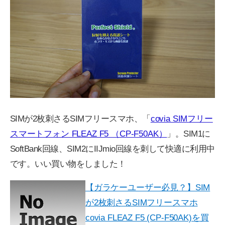
SIMが2枚刺さるSIMフリースマホ、「
covia SIMフリー
スマートフォン FLEAZ F5 （CP-F50AK）
」。SIM1に
SoftBank回線、SIM2にIIJmio回線を刺して快適に利用中
です。いい買い物をしました！
【ガラケーユーザー必見？】SIM
が2枚刺さるSIMフリースマホ
covia FLEAZ F5 (CP-F50AK)を買