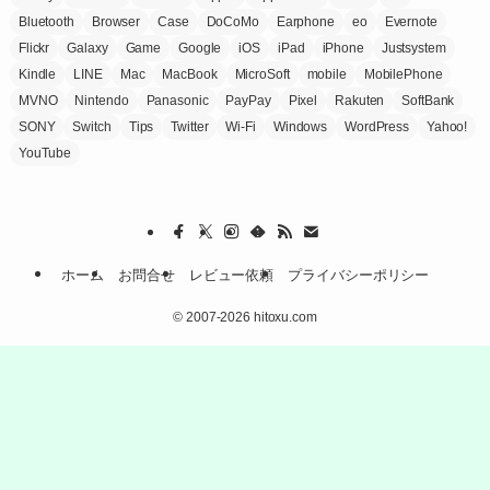
Bluetooth
Browser
Case
DoCoMo
Earphone
eo
Evernote
Flickr
Galaxy
Game
Google
iOS
iPad
iPhone
Justsystem
Kindle
LINE
Mac
MacBook
MicroSoft
mobile
MobilePhone
MVNO
Nintendo
Panasonic
PayPay
Pixel
Rakuten
SoftBank
SONY
Switch
Tips
Twitter
Wi-Fi
Windows
WordPress
Yahoo!
YouTube
ホーム
お問合せ
レビュー依頼
プライバシーポリシー
©
2007-2026 hitoxu.com