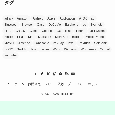
ー
タグ
adiary
Amazon
Android
Apple
Application
ATOK
au
Bluetooth
Browser
Case
DoCoMo
Earphone
eo
Evernote
Flickr
Galaxy
Game
Google
iOS
iPad
iPhone
Justsystem
Kindle
LINE
Mac
MacBook
MicroSoft
mobile
MobilePhone
MVNO
Nintendo
Panasonic
PayPay
Pixel
Rakuten
SoftBank
SONY
Switch
Tips
Twitter
Wi-Fi
Windows
WordPress
Yahoo!
YouTube
ホーム
お問合せ
レビュー依頼
プライバシーポリシー
©
2007-2026 hitoxu.com