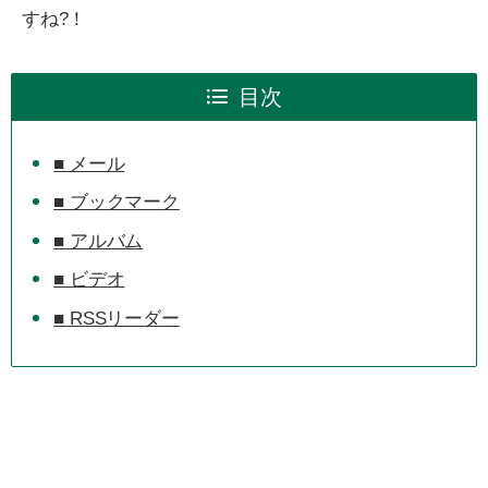
すね?！
目次
■ メール
■ ブックマーク
■ アルバム
■ ビデオ
■ RSSリーダー