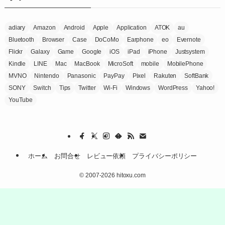
adiary
Amazon
Android
Apple
Application
ATOK
au
Bluetooth
Browser
Case
DoCoMo
Earphone
eo
Evernote
Flickr
Galaxy
Game
Google
iOS
iPad
iPhone
Justsystem
Kindle
LINE
Mac
MacBook
MicroSoft
mobile
MobilePhone
MVNO
Nintendo
Panasonic
PayPay
Pixel
Rakuten
SoftBank
SONY
Switch
Tips
Twitter
Wi-Fi
Windows
WordPress
Yahoo!
YouTube
ホーム
お問合せ
レビュー依頼
プライバシーポリシー
©
2007-2026 hitoxu.com