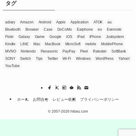
ー
タグ
adiary
Amazon
Android
Apple
Application
ATOK
au
Bluetooth
Browser
Case
DoCoMo
Earphone
eo
Evernote
Flickr
Galaxy
Game
Google
iOS
iPad
iPhone
Justsystem
Kindle
LINE
Mac
MacBook
MicroSoft
mobile
MobilePhone
MVNO
Nintendo
Panasonic
PayPay
Pixel
Rakuten
SoftBank
SONY
Switch
Tips
Twitter
Wi-Fi
Windows
WordPress
Yahoo!
YouTube
ホーム
お問合せ
レビュー依頼
プライバシーポリシー
©
2007-2026 hitoxu.com