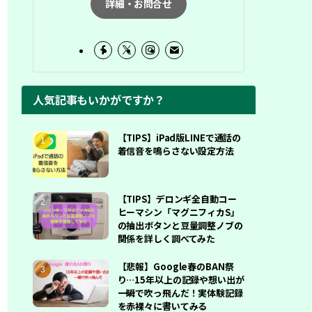
詳細・お問合せ
人気記事もいかがですか？
【TIPS】iPad版LINEで通話の
着信音を鳴らさない設定方法
【TIPS】デロンギ全自動コー
ヒーマシン「マグニフィカS」
の抽出ボタンと豆量調整ノブの
関係を詳しく調べてみた
【悲報】Google春のBAN祭
り…15年以上の記録や想い出が
一瞬で吹っ飛んだ！実体験記録
を赤裸々に書いてみる