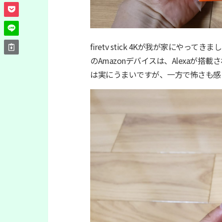
firetv stick 4Kが我が家にや
のAmazonデバイスは、Alexaが
は実にうまいですが、一方で怖さも感