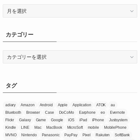
ア
ー
カ
イ
カテゴリー
ブ
カ
テ
ゴ
リ
ー
タグ
adiary
Amazon
Android
Apple
Application
ATOK
au
Bluetooth
Browser
Case
DoCoMo
Earphone
eo
Evernote
Flickr
Galaxy
Game
Google
iOS
iPad
iPhone
Justsystem
Kindle
LINE
Mac
MacBook
MicroSoft
mobile
MobilePhone
MVNO
Nintendo
Panasonic
PayPay
Pixel
Rakuten
SoftBank