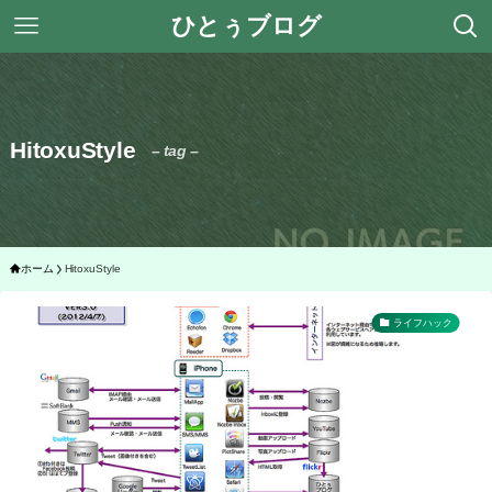
ひとぅブログ
HitoxuStyle
– tag –
ホーム
HitoxuStyle
ライフハック