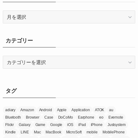
ア
ー
カ
イ
カテゴリー
ブ
カ
テ
ゴ
リ
ー
タグ
adiary
Amazon
Android
Apple
Application
ATOK
au
Bluetooth
Browser
Case
DoCoMo
Earphone
eo
Evernote
Flickr
Galaxy
Game
Google
iOS
iPad
iPhone
Justsystem
Kindle
LINE
Mac
MacBook
MicroSoft
mobile
MobilePhone