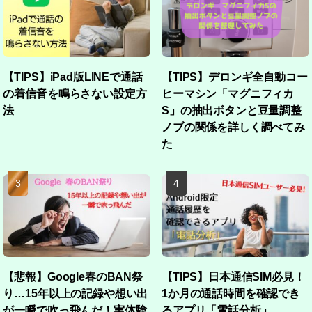
【TIPS】iPad版LINEで通話
【TIPS】デロンギ全自動コー
の着信音を鳴らさない設定方
ヒーマシン「マグニフィカ
法
S」の抽出ボタンと豆量調整
ノブの関係を詳しく調べてみ
た
【悲報】Google春のBAN祭
【TIPS】日本通信SIM必見！
り…15年以上の記録や想い出
1か月の通話時間を確認でき
が一瞬で吹っ飛んだ！実体験
るアプリ「電話分析」