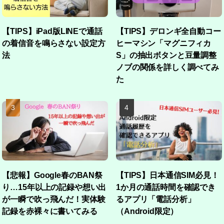
【TIPS】iPad版LINEで通話
【TIPS】デロンギ全自動コー
の着信音を鳴らさない設定方
ヒーマシン「マグニフィカ
法
S」の抽出ボタンと豆量調整
ノブの関係を詳しく調べてみ
た
【悲報】Google春のBAN祭
【TIPS】日本通信SIM必見！
り…15年以上の記録や想い出
1か月の通話時間を確認でき
が一瞬で吹っ飛んだ！実体験
るアプリ「電話分析」
記録を赤裸々に書いてみる
（Android限定）