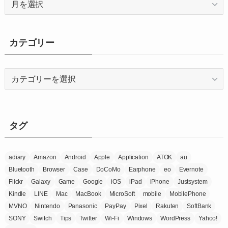
ー
カ
イ
カテゴリー
ブ
カ
テ
ゴ
リ
ー
タグ
adiary
Amazon
Android
Apple
Application
ATOK
au
Bluetooth
Browser
Case
DoCoMo
Earphone
eo
Evernote
Flickr
Galaxy
Game
Google
iOS
iPad
iPhone
Justsystem
Kindle
LINE
Mac
MacBook
MicroSoft
mobile
MobilePhone
MVNO
Nintendo
Panasonic
PayPay
Pixel
Rakuten
SoftBank
SONY
Switch
Tips
Twitter
Wi-Fi
Windows
WordPress
Yahoo!