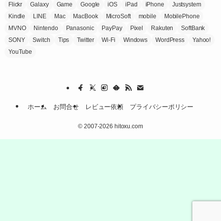
Flickr
Galaxy
Game
Google
iOS
iPad
iPhone
Justsystem
Kindle
LINE
Mac
MacBook
MicroSoft
mobile
MobilePhone
MVNO
Nintendo
Panasonic
PayPay
Pixel
Rakuten
SoftBank
SONY
Switch
Tips
Twitter
Wi-Fi
Windows
WordPress
Yahoo!
YouTube
ホーム
お問合せ
レビュー依頼
プライバシーポリシー
©
2007-2026 hitoxu.com