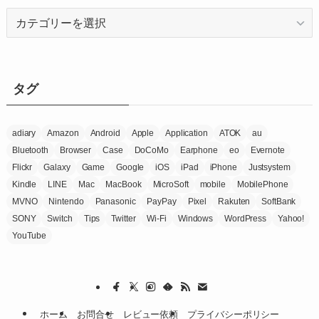
カ
テ
ゴ
リ
ー
タグ
adiary
Amazon
Android
Apple
Application
ATOK
au
Bluetooth
Browser
Case
DoCoMo
Earphone
eo
Evernote
Flickr
Galaxy
Game
Google
iOS
iPad
iPhone
Justsystem
Kindle
LINE
Mac
MacBook
MicroSoft
mobile
MobilePhone
MVNO
Nintendo
Panasonic
PayPay
Pixel
Rakuten
SoftBank
SONY
Switch
Tips
Twitter
Wi-Fi
Windows
WordPress
Yahoo!
YouTube
ホーム
お問合せ
レビュー依頼
プライバシーポリシー