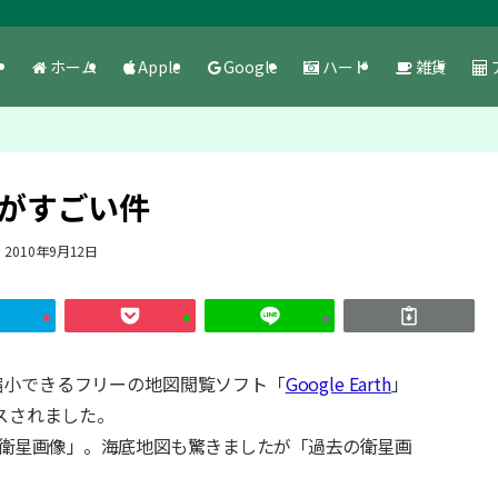
ホーム
Apple
Google
ハード
雑貨
画像がすごい件
2010年9月12日
縮小できるフリーの地図閲覧ソフト「
Google Earth
」
スされました。
衛星画像」。海底地図も驚きましたが「過去の衛星画