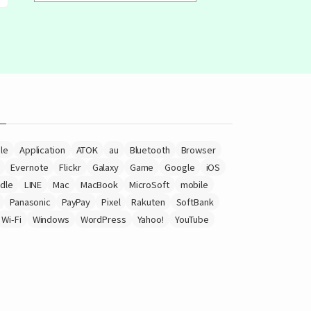
le
Application
ATOK
au
Bluetooth
Browser
Evernote
Flickr
Galaxy
Game
Google
iOS
ndle
LINE
Mac
MacBook
MicroSoft
mobile
Panasonic
PayPay
Pixel
Rakuten
SoftBank
Wi-Fi
Windows
WordPress
Yahoo!
YouTube