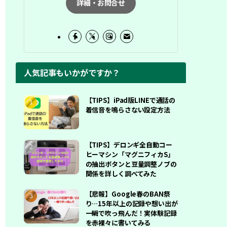
詳細・お問合せ
人気記事もいかがですか？
【TIPS】iPad版LINEで通話の
着信音を鳴らさない設定方法
【TIPS】デロンギ全自動コー
ヒーマシン「マグニフィカS」
の抽出ボタンと豆量調整ノブの
関係を詳しく調べてみた
【悲報】Google春のBAN祭
り…15年以上の記録や想い出が
一瞬で吹っ飛んだ！実体験記録
を赤裸々に書いてみる