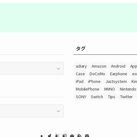
タグ
adiary
Amazon
Android
App
Case
DoCoMo
Earphone
eo
iPad
iPhone
Justsystem
Ki
MobilePhone
MVNO
Nintendo
SONY
Switch
Tips
Twitter