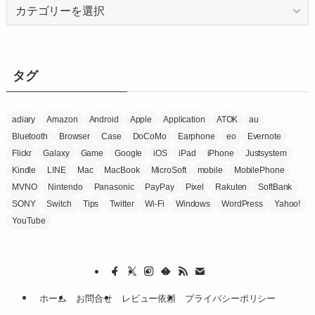
カ
テ
ゴ
リ
ー
タグ
adiary
Amazon
Android
Apple
Application
ATOK
au
Bluetooth
Browser
Case
DoCoMo
Earphone
eo
Evernote
Flickr
Galaxy
Game
Google
iOS
iPad
iPhone
Justsystem
Kindle
LINE
Mac
MacBook
MicroSoft
mobile
MobilePhone
MVNO
Nintendo
Panasonic
PayPay
Pixel
Rakuten
SoftBank
SONY
Switch
Tips
Twitter
Wi-Fi
Windows
WordPress
Yahoo!
YouTube
ホーム
お問合せ
レビュー依頼
プライバシーポリシー