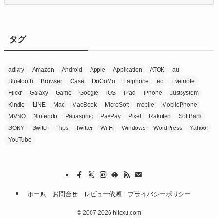
テ
ゴ
リ
ー
タグ
adiary
Amazon
Android
Apple
Application
ATOK
au
Bluetooth
Browser
Case
DoCoMo
Earphone
eo
Evernote
Flickr
Galaxy
Game
Google
iOS
iPad
iPhone
Justsystem
Kindle
LINE
Mac
MacBook
MicroSoft
mobile
MobilePhone
MVNO
Nintendo
Panasonic
PayPay
Pixel
Rakuten
SoftBank
SONY
Switch
Tips
Twitter
Wi-Fi
Windows
WordPress
Yahoo!
YouTube
ホーム
お問合せ
レビュー依頼
プライバシーポリシー
©
2007-2026 hitoxu.com