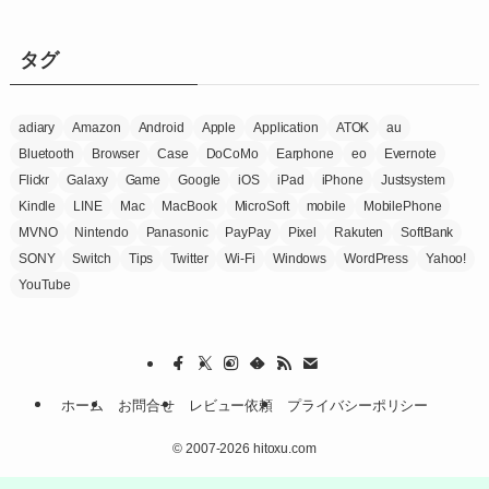
ゴ
リ
ー
タグ
adiary
Amazon
Android
Apple
Application
ATOK
au
Bluetooth
Browser
Case
DoCoMo
Earphone
eo
Evernote
Flickr
Galaxy
Game
Google
iOS
iPad
iPhone
Justsystem
Kindle
LINE
Mac
MacBook
MicroSoft
mobile
MobilePhone
MVNO
Nintendo
Panasonic
PayPay
Pixel
Rakuten
SoftBank
SONY
Switch
Tips
Twitter
Wi-Fi
Windows
WordPress
Yahoo!
YouTube
ホーム
お問合せ
レビュー依頼
プライバシーポリシー
©
2007-2026 hitoxu.com