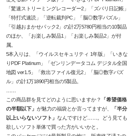
「驚速ストリーミングレコーダー2」「ズバリ日記帳」
「特打式速読」「逆転裁判PC」「脳◎数字パズル」
「引越おまかせパック2」の計2万5780円相当の10製品
のほか、「お楽しみ製品1」「お楽しみ製品2」が付
属。
5本入りは、「ウイルスセキュリティ 1年版」「いきな
りPDF Platinum」「ゼンリンデータコム デジタル全国
地図 ver1.5」「救出ファイル復元2」「脳◎数字パズ
ル」の計1万1890円相当の5製品。
……
この商品群を見てどのように思いますか？
「希望価格
の半額以下」
が魅力の福袋とか言ってますが、
「半分
以上いらないソフト」
なんですけど……。どう見ても
欲しいソフト単体で買った方がいいかと。