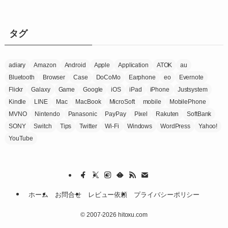
ゴ
リ
ー
タグ
adiary
Amazon
Android
Apple
Application
ATOK
au
Bluetooth
Browser
Case
DoCoMo
Earphone
eo
Evernote
Flickr
Galaxy
Game
Google
iOS
iPad
iPhone
Justsystem
Kindle
LINE
Mac
MacBook
MicroSoft
mobile
MobilePhone
MVNO
Nintendo
Panasonic
PayPay
Pixel
Rakuten
SoftBank
SONY
Switch
Tips
Twitter
Wi-Fi
Windows
WordPress
Yahoo!
YouTube
ホーム
お問合せ
レビュー依頼
プライバシーポリシー
©
2007-2026 hitoxu.com