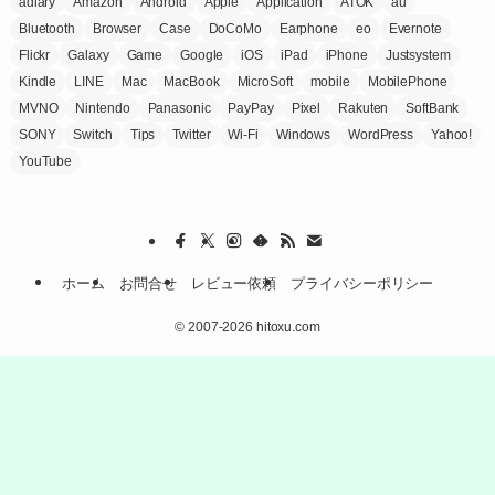
adiary
Amazon
Android
Apple
Application
ATOK
au
Bluetooth
Browser
Case
DoCoMo
Earphone
eo
Evernote
Flickr
Galaxy
Game
Google
iOS
iPad
iPhone
Justsystem
Kindle
LINE
Mac
MacBook
MicroSoft
mobile
MobilePhone
MVNO
Nintendo
Panasonic
PayPay
Pixel
Rakuten
SoftBank
SONY
Switch
Tips
Twitter
Wi-Fi
Windows
WordPress
Yahoo!
YouTube
ホーム
お問合せ
レビュー依頼
プライバシーポリシー
©
2007-2026 hitoxu.com