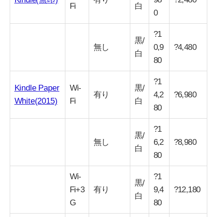
Fi
白
0
?1
黒/
無し
0,9
?4,480
白
80
?1
Kindle Paper
Wi-
黒/
有り
4,2
?6,980
White(2015)
Fi
白
80
?1
黒/
無し
6,2
?8,980
白
80
Wi-
?1
黒/
Fi+3
有り
9,4
?12,180
白
G
80