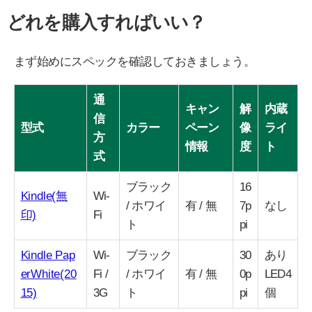
どれを購入すればいい？
まず始めにスペックを確認しておきましょう。
通
キャン
解
内蔵
信
型式
カラー
ペーン
像
ライ
方
情報
度
ト
式
ブラック
16
Kindle(無
Wi-
/ ホワイ
有 / 無
7p
なし
印)
Fi
ト
pi
Kindle Pap
Wi-
ブラック
30
あり
erWhite(20
Fi /
/ ホワイ
有 / 無
0p
LED4
15)
3G
ト
pi
個