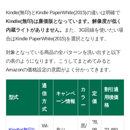
Kindle(無印)とKindle PaperWhite(2015)の違いは明確で
Kindle(無印)は廉価版となっています。解像度が低く
内蔵ライトがありません。
また、3G回線を使いたい場
合はKindle PaperWhite(2015)を選択となります。
対象となっている商品の全パターンを洗い出すと以下
の表のようになります。こうしてまとめてみると
Amazonの価格設定の意図がよく分かってきます。
通
カ
割引適
信
キャンペ
定
型式
ラ
用後価
方
ーン情報
価
ー
格
式
?8,
Wi-
黒/
Kindle(無印)
有り
98
?2,480