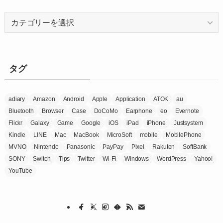
カ
テ
ゴ
リ
ー
タグ
adiary
Amazon
Android
Apple
Application
ATOK
au
Bluetooth
Browser
Case
DoCoMo
Earphone
eo
Evernote
Flickr
Galaxy
Game
Google
iOS
iPad
iPhone
Justsystem
Kindle
LINE
Mac
MacBook
MicroSoft
mobile
MobilePhone
MVNO
Nintendo
Panasonic
PayPay
Pixel
Rakuten
SoftBank
SONY
Switch
Tips
Twitter
Wi-Fi
Windows
WordPress
Yahoo!
YouTube