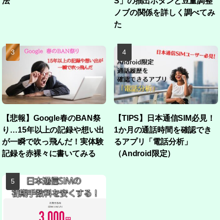
法
S」の抽出ボタンと豆量調整
ノブの関係を詳しく調べてみ
た
【悲報】Google春のBAN祭
【TIPS】日本通信SIM必見！
り…15年以上の記録や想い出
1か月の通話時間を確認でき
が一瞬で吹っ飛んだ！実体験
るアプリ「電話分析」
記録を赤裸々に書いてみる
（Android限定）