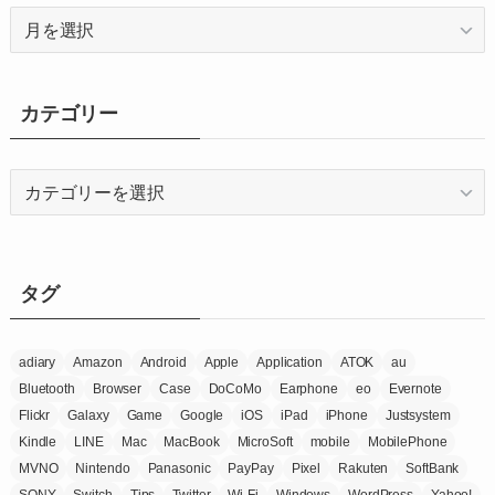
ア
ー
カ
イ
カテゴリー
ブ
カ
テ
ゴ
リ
ー
タグ
adiary
Amazon
Android
Apple
Application
ATOK
au
Bluetooth
Browser
Case
DoCoMo
Earphone
eo
Evernote
Flickr
Galaxy
Game
Google
iOS
iPad
iPhone
Justsystem
Kindle
LINE
Mac
MacBook
MicroSoft
mobile
MobilePhone
MVNO
Nintendo
Panasonic
PayPay
Pixel
Rakuten
SoftBank