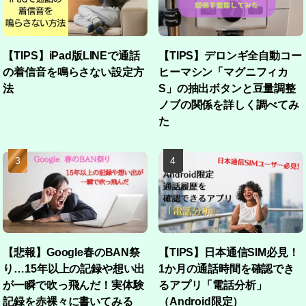
【TIPS】iPad版LINEで通話
【TIPS】デロンギ全自動コー
の着信音を鳴らさない設定方
ヒーマシン「マグニフィカ
法
S」の抽出ボタンと豆量調整
ノブの関係を詳しく調べてみ
た
【悲報】Google春のBAN祭
【TIPS】日本通信SIM必見！
り…15年以上の記録や想い出
1か月の通話時間を確認でき
が一瞬で吹っ飛んだ！実体験
るアプリ「電話分析」
記録を赤裸々に書いてみる
（Android限定）