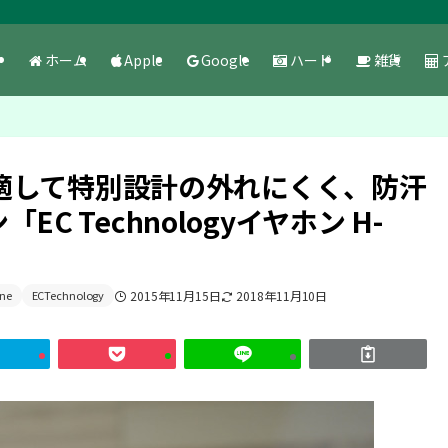
ホーム
Apple
Google
ハード
雑貨
適して特別設計の外れにくく、防汗
「EC Technologyイヤホン H-
ne
ECTechnology
2015年11月15日
2018年11月10日