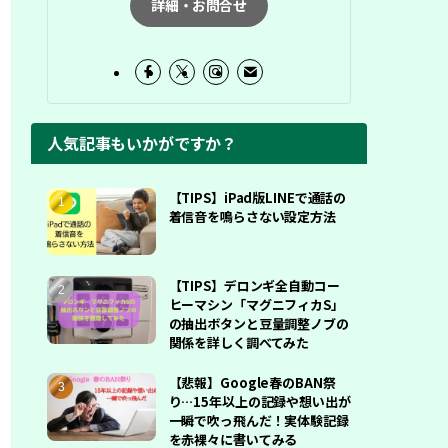
詳細・お問合せ
人気記事もいかがですか？
【TIPS】iPad版LINEで通話の
着信音を鳴らさない設定方法
【TIPS】デロンギ全自動コー
ヒーマシン「マグニフィカS」
の抽出ボタンと豆量調整ノブの
関係を詳しく調べてみた
【悲報】Google春のBAN祭
り…15年以上の記録や想い出が
一瞬で吹っ飛んだ！実体験記録
を赤裸々に書いてみる