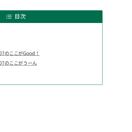
目次
H-07のここがGood！
 H-07のここがうーん