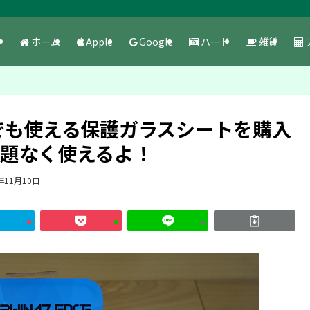
ホーム
Apple
Google
ハード
雑貨
6sでも使える保護ガラスシートを購入
も問題なく使えるよ！
年11月10日