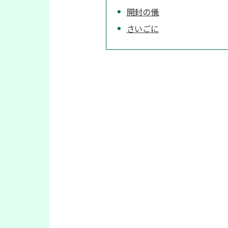
開封の儀
さいごに