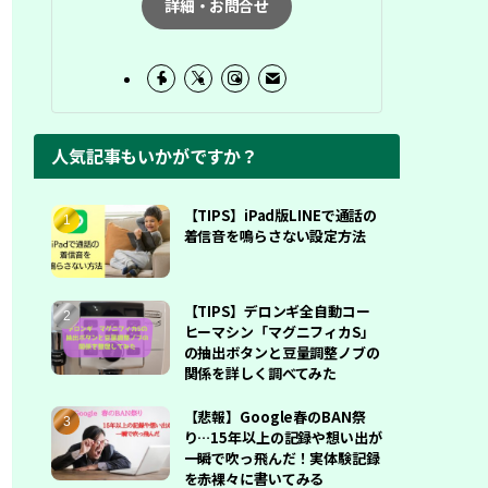
詳細・お問合せ
人気記事もいかがですか？
【TIPS】iPad版LINEで通話の
着信音を鳴らさない設定方法
【TIPS】デロンギ全自動コー
ヒーマシン「マグニフィカS」
の抽出ボタンと豆量調整ノブの
関係を詳しく調べてみた
【悲報】Google春のBAN祭
り…15年以上の記録や想い出が
一瞬で吹っ飛んだ！実体験記録
を赤裸々に書いてみる