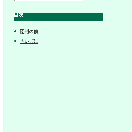
目次
開封の儀
さいごに