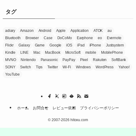
リ
ー
タグ
adiary
Amazon
Android
Apple
Application
ATOK
au
Bluetooth
Browser
Case
DoCoMo
Earphone
eo
Evernote
Flickr
Galaxy
Game
Google
iOS
iPad
iPhone
Justsystem
Kindle
LINE
Mac
MacBook
MicroSoft
mobile
MobilePhone
MVNO
Nintendo
Panasonic
PayPay
Pixel
Rakuten
SoftBank
SONY
Switch
Tips
Twitter
Wi-Fi
Windows
WordPress
Yahoo!
YouTube
ホーム
お問合せ
レビュー依頼
プライバシーポリシー
©
2007-2026 hitoxu.com