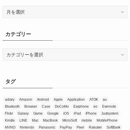
ア
ー
カ
イ
カテゴリー
ブ
カ
テ
ゴ
リ
ー
タグ
adiary
Amazon
Android
Apple
Application
ATOK
au
Bluetooth
Browser
Case
DoCoMo
Earphone
eo
Evernote
Flickr
Galaxy
Game
Google
iOS
iPad
iPhone
Justsystem
Kindle
LINE
Mac
MacBook
MicroSoft
mobile
MobilePhone
MVNO
Nintendo
Panasonic
PayPay
Pixel
Rakuten
SoftBank