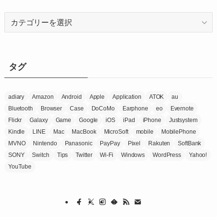
カ
テ
ゴ
リ
ー
タグ
adiary
Amazon
Android
Apple
Application
ATOK
au
Bluetooth
Browser
Case
DoCoMo
Earphone
eo
Evernote
Flickr
Galaxy
Game
Google
iOS
iPad
iPhone
Justsystem
Kindle
LINE
Mac
MacBook
MicroSoft
mobile
MobilePhone
MVNO
Nintendo
Panasonic
PayPay
Pixel
Rakuten
SoftBank
SONY
Switch
Tips
Twitter
Wi-Fi
Windows
WordPress
Yahoo!
YouTube