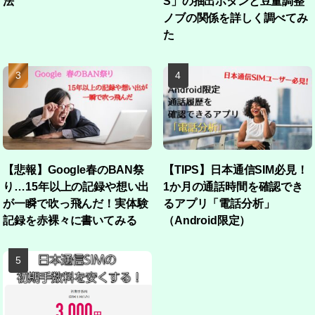
法
S」の抽出ボタンと豆量調整
ノブの関係を詳しく調べてみ
た
【悲報】Google春のBAN祭
【TIPS】日本通信SIM必見！
り…15年以上の記録や想い出
1か月の通話時間を確認でき
が一瞬で吹っ飛んだ！実体験
るアプリ「電話分析」
記録を赤裸々に書いてみる
（Android限定）