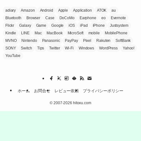
adiary
Amazon
Android
Apple
Application
ATOK
au
Bluetooth
Browser
Case
DoCoMo
Earphone
eo
Evernote
Flickr
Galaxy
Game
Google
iOS
iPad
iPhone
Justsystem
Kindle
LINE
Mac
MacBook
MicroSoft
mobile
MobilePhone
MVNO
Nintendo
Panasonic
PayPay
Pixel
Rakuten
SoftBank
SONY
Switch
Tips
Twitter
Wi-Fi
Windows
WordPress
Yahoo!
YouTube
ホーム
お問合せ
レビュー依頼
プライバシーポリシー
©
2007-2026 hitoxu.com