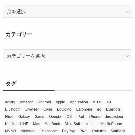
ア
ー
カ
イ
カテゴリー
ブ
カ
テ
ゴ
リ
ー
タグ
adiary
Amazon
Android
Apple
Application
ATOK
au
Bluetooth
Browser
Case
DoCoMo
Earphone
eo
Evernote
Flickr
Galaxy
Game
Google
iOS
iPad
iPhone
Justsystem
Kindle
LINE
Mac
MacBook
MicroSoft
mobile
MobilePhone
MVNO
Nintendo
Panasonic
PayPay
Pixel
Rakuten
SoftBank