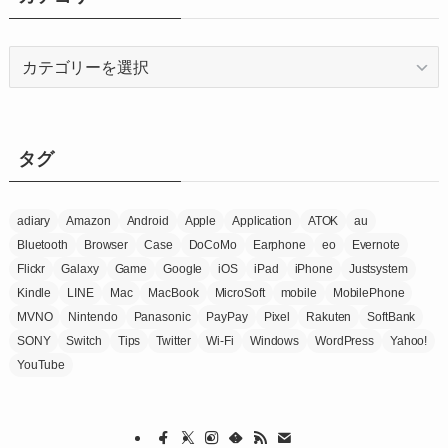
ブ
カ
テ
ゴ
リ
ー
タグ
adiary
Amazon
Android
Apple
Application
ATOK
au
Bluetooth
Browser
Case
DoCoMo
Earphone
eo
Evernote
Flickr
Galaxy
Game
Google
iOS
iPad
iPhone
Justsystem
Kindle
LINE
Mac
MacBook
MicroSoft
mobile
MobilePhone
MVNO
Nintendo
Panasonic
PayPay
Pixel
Rakuten
SoftBank
SONY
Switch
Tips
Twitter
Wi-Fi
Windows
WordPress
Yahoo!
YouTube