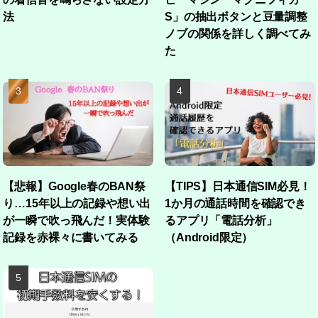
法
S」の抽出ボタンと豆量調整
ノブの関係を詳しく調べてみ
た
【悲報】Google春のBAN祭
【TIPS】日本通信SIM必見！
り…15年以上の記録や想い出
1か月の通話時間を確認でき
が一瞬で吹っ飛んだ！実体験
るアプリ「電話分析」
記録を赤裸々に書いてみる
（Android限定）