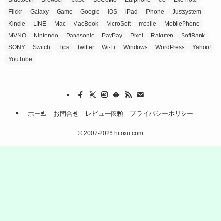
Flickr
Galaxy
Game
Google
iOS
iPad
iPhone
Justsystem
Kindle
LINE
Mac
MacBook
MicroSoft
mobile
MobilePhone
MVNO
Nintendo
Panasonic
PayPay
Pixel
Rakuten
SoftBank
SONY
Switch
Tips
Twitter
Wi-Fi
Windows
WordPress
Yahoo!
YouTube
ホーム
お問合せ
レビュー依頼
プライバシーポリシー
©
2007-2026 hitoxu.com