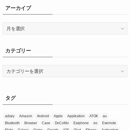
アーカイブ
ア
ー
カ
イ
カテゴリー
ブ
カ
テ
ゴ
リ
ー
タグ
adiary
Amazon
Android
Apple
Application
ATOK
au
Bluetooth
Browser
Case
DoCoMo
Earphone
eo
Evernote
Flickr
Galaxy
Game
Google
iOS
iPad
iPhone
Justsystem