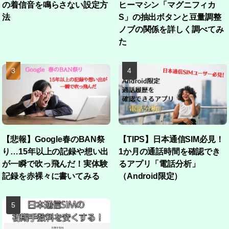
の着信音を鳴らさない設定方
ヒーマシン「マグニフィカ
法
S」の抽出ボタンと豆量調整
ノブの関係を詳しく調べてみ
た
【悲報】Google春のBAN祭
【TIPS】日本通信SIM必見！
り…15年以上の記録や想い出
1か月の通話時間を確認でき
が一瞬で吹っ飛んだ！実体験
るアプリ「電話分析」
記録を赤裸々に書いてみる
（Android限定）