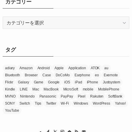
カテゴリー
ブ
カ
テ
ゴ
リ
ー
タグ
adiary
Amazon
Android
Apple
Application
ATOK
au
Bluetooth
Browser
Case
DoCoMo
Earphone
eo
Evernote
Flickr
Galaxy
Game
Google
iOS
iPad
iPhone
Justsystem
Kindle
LINE
Mac
MacBook
MicroSoft
mobile
MobilePhone
MVNO
Nintendo
Panasonic
PayPay
Pixel
Rakuten
SoftBank
SONY
Switch
Tips
Twitter
Wi-Fi
Windows
WordPress
Yahoo!
YouTube