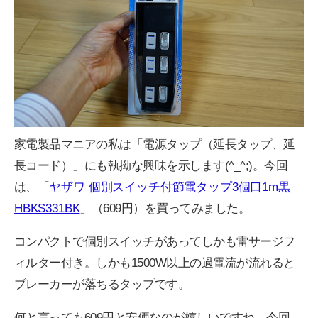
家電製品マニアの私は「電源タップ（延長タップ、延
長コード）」にも執拗な興味を示します(^_^;)。今回
は、「
ヤザワ 個別スイッチ付節電タップ3個口1m黒
HBKS331BK
」（609円）を買ってみました。
コンパクトで個別スイッチがあってしかも雷サージフ
ィルター付き。しかも1500W以上の過電流が流れると
ブレーカーが落ちるタップです。
何と言っても609円と安価なのが嬉しいですね。今回