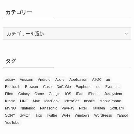
カ
イ
カテゴリー
ブ
カ
テ
ゴ
リ
ー
タグ
adiary
Amazon
Android
Apple
Application
ATOK
au
Bluetooth
Browser
Case
DoCoMo
Earphone
eo
Evernote
Flickr
Galaxy
Game
Google
iOS
iPad
iPhone
Justsystem
Kindle
LINE
Mac
MacBook
MicroSoft
mobile
MobilePhone
MVNO
Nintendo
Panasonic
PayPay
Pixel
Rakuten
SoftBank
SONY
Switch
Tips
Twitter
Wi-Fi
Windows
WordPress
Yahoo!
YouTube