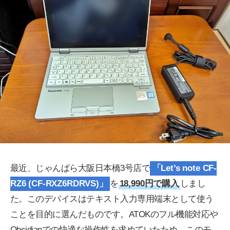
最近、じゃんぱら大阪日本橋3号店で
「Let’s note CF-
RZ6 (CF-RXZ6RDRVS)」
を
18,990円で購入
しまし
た。このデバイスはテキスト入力専用端末として使う
ことを目的に選んだものです。ATOKのフル機能対応や
Obsidianでの快適な操作性を求めていたため、このモ