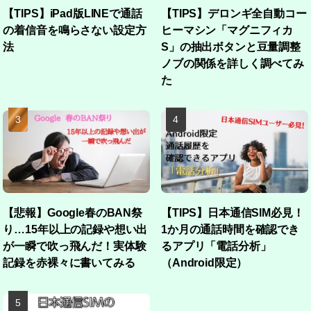
【TIPS】iPad版LINEで通話
【TIPS】デロンギ全自動コー
の着信音を鳴らさない設定方
ヒーマシン「マグニフィカ
法
S」の抽出ボタンと豆量調整
ノブの関係を詳しく調べてみ
た
【悲報】Google春のBAN祭
【TIPS】日本通信SIM必見！
り…15年以上の記録や想い出
1か月の通話時間を確認でき
が一瞬で吹っ飛んだ！実体験
るアプリ「電話分析」
記録を赤裸々に書いてみる
（Android限定）