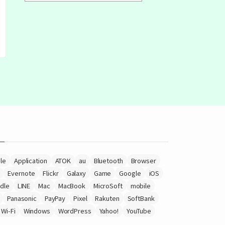
le
Application
ATOK
au
Bluetooth
Browser
Evernote
Flickr
Galaxy
Game
Google
iOS
ndle
LINE
Mac
MacBook
MicroSoft
mobile
Panasonic
PayPay
Pixel
Rakuten
SoftBank
Wi-Fi
Windows
WordPress
Yahoo!
YouTube