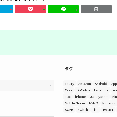
タグ
adiary
Amazon
Android
App
Case
DoCoMo
Earphone
eo
iPad
iPhone
Justsystem
Ki
MobilePhone
MVNO
Nintendo
SONY
Switch
Tips
Twitter