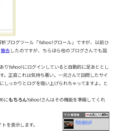
ス解析ブログツール「
Yahoo!グロール
」ですが、以前ひ
に
撤去
したのですが、ちらほら他のブログさんでも設
りYahoo!にログインしていると自動的に足あととし
います。正直これは気持ち悪い。一元さんで訪問したサイ
o!にしっかりとログを吸い上げられちゃってますよ。と
めに
もちろん
Yahoo!さんはその機能を
準備してくれ
イトを表示します。