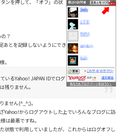
ボタンを押して、「オフ」の状
い
の？
足あとを記録しないようにでき
!様。
るYahoo! JAPAN IDでログ
は残りません。
せん(^_^;)。
Yahoo!からログアウトした上でいろんなブログに訪
仕様は最悪ですね。
ンした状態で利用していましたが、これからはログオフし