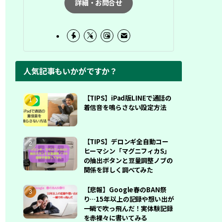
詳細・お問合せ
人気記事もいかがですか？
【TIPS】iPad版LINEで通話の
着信音を鳴らさない設定方法
【TIPS】デロンギ全自動コー
ヒーマシン「マグニフィカS」
の抽出ボタンと豆量調整ノブの
関係を詳しく調べてみた
【悲報】Google春のBAN祭
り…15年以上の記録や想い出が
一瞬で吹っ飛んだ！実体験記録
を赤裸々に書いてみる