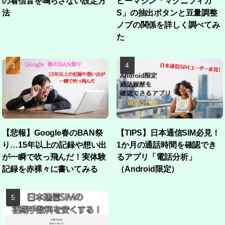
の着信音を鳴らさない設定方
ヒーマシン「マグニフィカ
法
S」の抽出ボタンと豆量調整
ノブの関係を詳しく調べてみ
た
【悲報】Google春のBAN祭
【TIPS】日本通信SIM必見！
り…15年以上の記録や想い出
1か月の通話時間を確認でき
が一瞬で吹っ飛んだ！実体験
るアプリ「電話分析」
記録を赤裸々に書いてみる
（Android限定）