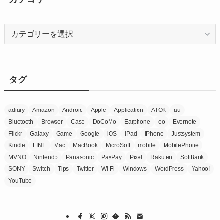
ブ
カ
テ
ゴ
リ
ー
タグ
adiary
Amazon
Android
Apple
Application
ATOK
au
Bluetooth
Browser
Case
DoCoMo
Earphone
eo
Evernote
Flickr
Galaxy
Game
Google
iOS
iPad
iPhone
Justsystem
Kindle
LINE
Mac
MacBook
MicroSoft
mobile
MobilePhone
MVNO
Nintendo
Panasonic
PayPay
Pixel
Rakuten
SoftBank
SONY
Switch
Tips
Twitter
Wi-Fi
Windows
WordPress
Yahoo!
YouTube