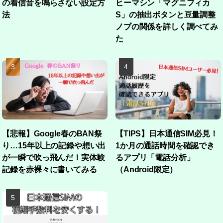
の着信音を鳴らさない設定方
ヒーマシン「マグニフィカ
法
S」の抽出ボタンと豆量調整
ノブの関係を詳しく調べてみ
た
【悲報】Google春のBAN祭
【TIPS】日本通信SIM必見！
り…15年以上の記録や想い出
1か月の通話時間を確認でき
が一瞬で吹っ飛んだ！実体験
るアプリ「電話分析」
記録を赤裸々に書いてみる
（Android限定）