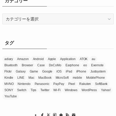
カテゴリー
ブ
カ
テ
ゴ
リ
ー
タグ
adiary
Amazon
Android
Apple
Application
ATOK
au
Bluetooth
Browser
Case
DoCoMo
Earphone
eo
Evernote
Flickr
Galaxy
Game
Google
iOS
iPad
iPhone
Justsystem
Kindle
LINE
Mac
MacBook
MicroSoft
mobile
MobilePhone
MVNO
Nintendo
Panasonic
PayPay
Pixel
Rakuten
SoftBank
SONY
Switch
Tips
Twitter
Wi-Fi
Windows
WordPress
Yahoo!
YouTube