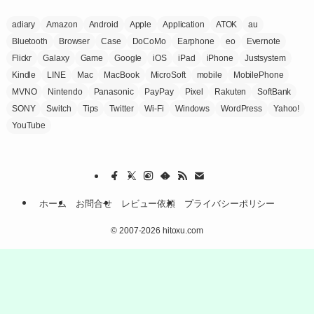
adiary
Amazon
Android
Apple
Application
ATOK
au
Bluetooth
Browser
Case
DoCoMo
Earphone
eo
Evernote
Flickr
Galaxy
Game
Google
iOS
iPad
iPhone
Justsystem
Kindle
LINE
Mac
MacBook
MicroSoft
mobile
MobilePhone
MVNO
Nintendo
Panasonic
PayPay
Pixel
Rakuten
SoftBank
SONY
Switch
Tips
Twitter
Wi-Fi
Windows
WordPress
Yahoo!
YouTube
ホーム
お問合せ
レビュー依頼
プライバシーポリシー
©
2007-2026 hitoxu.com