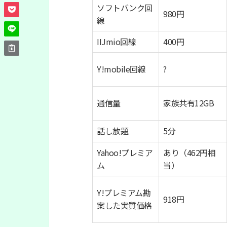
ソフトバンク回
980円
線
IIJmio回線
400円
Y!mobile回線
?
通信量
家族共有12GB
話し放題
5分
Yahoo!プレミア
あり（462円相
ム
当）
Y!プレミアム勘
918円
案した実質価格