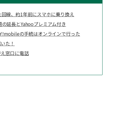
た回線、約1年前にスマホに乗り換え
の延長とYahooプレミアム付き
とY!mobileの手続はオンラインで行った
届いた！
替え窓口に電話