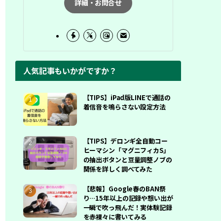
詳細・お問合せ
人気記事もいかがですか？
【TIPS】iPad版LINEで通話の
着信音を鳴らさない設定方法
【TIPS】デロンギ全自動コー
ヒーマシン「マグニフィカS」
の抽出ボタンと豆量調整ノブの
関係を詳しく調べてみた
【悲報】Google春のBAN祭
り…15年以上の記録や想い出が
一瞬で吹っ飛んだ！実体験記録
を赤裸々に書いてみる