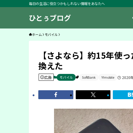
毎日の生活に役立つかもしれない情報をあなたへ
ひとぅブログ
ホーム
モバイル
【さよなら】約15年使ったSo
換えた
広告
モバイル
SoftBank
Y!mobile
2020