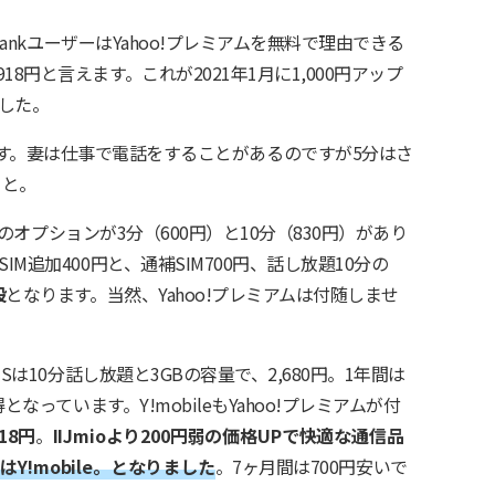
BankユーザーはYahoo!プレミアムを無料で理由できる
8円と言えます。これが2021年1月に1,000円アップ
した。
す。妻は仕事で電話をすることがあるのですが5分はさ
こと。
放題のオプションが3分（600円）と10分（830円）があり
M追加400円と、通補SIM700円、話し放題10分の
段
となります。当然、Yahoo!プレミアムは付随しませ
Sは10分話し放題と3GBの容量で、2,680円。1年間は
となっています。Y!mobileもYahoo!プレミアムが付
18円
。
IIJmioより200円弱の価格UPで快適な通信品
はY!mobile。となりました
。7ヶ月間は700円安いで