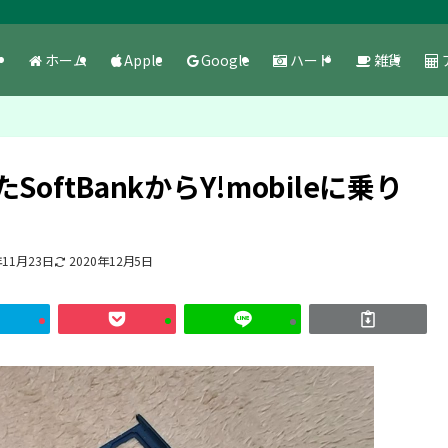
ホーム
Apple
Google
ハード
雑貨
ftBankからY!mobileに乗り
年11月23日
2020年12月5日