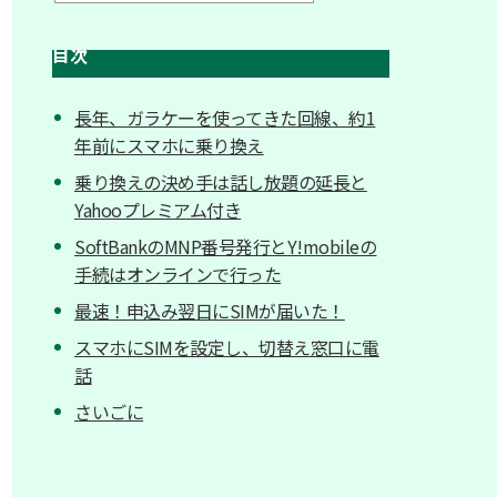
目次
長年、ガラケーを使ってきた回線、約1
年前にスマホに乗り換え
乗り換えの決め手は話し放題の延長と
Yahooプレミアム付き
SoftBankのMNP番号発行とY!mobileの
手続はオンラインで行った
最速！申込み翌日にSIMが届いた！
スマホにSIMを設定し、切替え窓口に電
話
さいごに