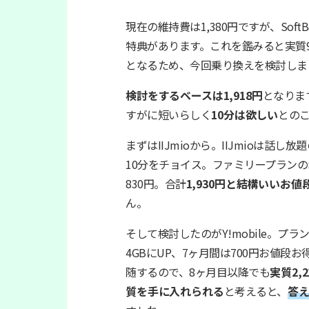
現在の維持費は1,380円ですが、Soft
特典があります。これを鑑みると実質91
となるため、今回乗り換えを検討しま
検討をするベースは1,918円
となりま
すがに短いらしく
10分は欲しい
との
まずはIIJmioから。IIJmioは話し
10分をチョイス。ファミリープランのSI
830円。合計
1,930円と結構いいお値
ん。
そして検討したのがY!mobile。プラン
4GBにUP、7ヶ月間は700円お値段お得
随するので、8ヶ月目以降でも
実質2,2
質を手に入れられる
と考えると、
答え