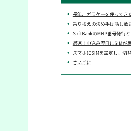
長年、ガラケーを使ってき
乗り換えの決め手は話し放題
SoftBankのMNP番号発行
最速！申込み翌日にSIMが
スマホにSIMを設定し、切
さいごに