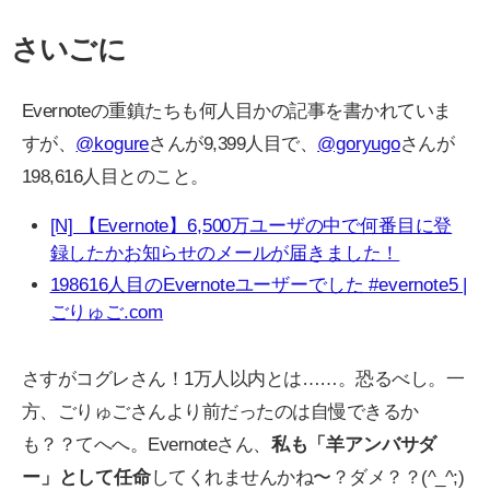
さいごに
Evernoteの重鎮たちも何人目かの記事を書かれていま
すが、
@kogure
さんが9,399人目で、
@goryugo
さんが
198,616人目とのこと。
[N] 【Evernote】6,500万ユーザの中で何番目に登
録したかお知らせのメールが届きました！
198616人目のEvernoteユーザーでした #evernote5 |
ごりゅご.com
さすがコグレさん！1万人以内とは……。恐るべし。一
方、ごりゅごさんより前だったのは自慢できるか
も？？てへへ。Evernoteさん、
私も「羊アンバサダ
ー」として任命
してくれませんかね〜？ダメ？？(^_^;)