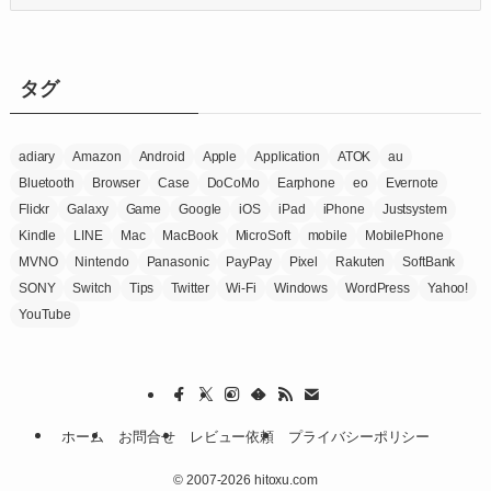
テ
ゴ
リ
ー
タグ
adiary
Amazon
Android
Apple
Application
ATOK
au
Bluetooth
Browser
Case
DoCoMo
Earphone
eo
Evernote
Flickr
Galaxy
Game
Google
iOS
iPad
iPhone
Justsystem
Kindle
LINE
Mac
MacBook
MicroSoft
mobile
MobilePhone
MVNO
Nintendo
Panasonic
PayPay
Pixel
Rakuten
SoftBank
SONY
Switch
Tips
Twitter
Wi-Fi
Windows
WordPress
Yahoo!
YouTube
ホーム
お問合せ
レビュー依頼
プライバシーポリシー
©
2007-2026 hitoxu.com